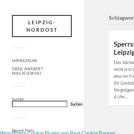
Schlagwor
LEIPZIG-
NORDOST
Sperrs
Leipzi
IMPRESSUM
Das Sächsi
nicht erst 
ÜBER ANSBERT
MACIEJEWSKI
dass im Fr
für Gastst
Vergnügun
6 Uhr…
Suchen
Suchen
Recent Posts
WordPress Cookie Plugin von Real Cookie Banner