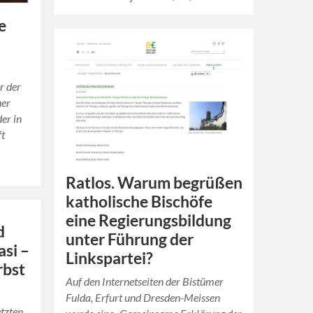
e
r der
ner
er in
ft
Ratlos. Warum begrüßen
katholische Bischöfe
eine Regierungsbildung
d
unter Führung der
asi –
Linkspartei?
rbst
Auf den Internetseiten der Bistümer
Fulda, Erfurt und Dresden-Meissen
etzten