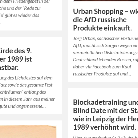
h dem Friedengebet in der
che und der “Rede zur
Urban Shopping – wi
” gibt es wieder das
die AfD russische
.
Produkte einkauft.
Jörg Urban, sächsischer Vorturne
AfD, macht sich Sorgen wegen ei
rde des 9.
vermeintlichen Diskriminierung d
r 1989 ist
Deutschland lebenden Russen, ru
stbar.
daher via Facebook zum Kauf
russischer Produkte auf und…
ung des Lichtfestes auf dem
atz sowie das gesamte Fest
ichträumen“ entlang des
n in diesem Jahr aus meiner
Blockadetraining un
e gute und angemessene…
Blind Date mit der St
wie in Leipzig der He
1989 verhöhnt wird.
Über den geplanten Auftritt des l