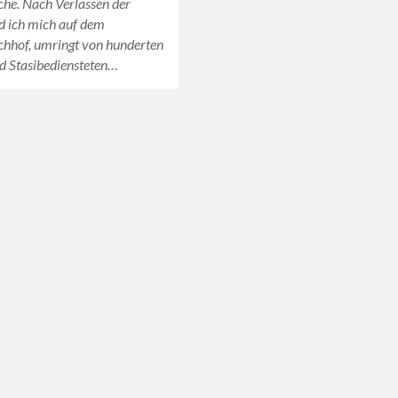
che. Nach Verlassen der
d ich mich auf dem
chhof, umringt von hunderten
nd Stasibediensteten…