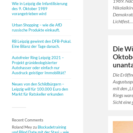
1989. Nac
Wie in Leipzig die Infantilisierung
Nikolaikir
des 9. Oktober 1989
vorangetrieben wird
Demokratie
Lichtfest…
Urban Shopping – wie die AfD
russische Produkte einkauft.
RB Leipzig gewinnt den DFB-Pokal.
Eine Bilanz der Tage danach.
Die Wü
Oktobe
Autofreier Ring Leipzig 2021 –
Projekt grünideologisierter
unanta
Autohasser oder einfach nur
Ausdruck geistiger Immobilität?
Die Eröffn
Augustuspl
Neues von den Schildbürgern –
mit den „L
Leipzig will für 100.000 Euro den
Markt für Ratskeller erkunden
Rings ware
Sicht ein
Recent Comments
Roland Mey
zu
Blockadetraining
und Blind Date mit der Stasi – wie