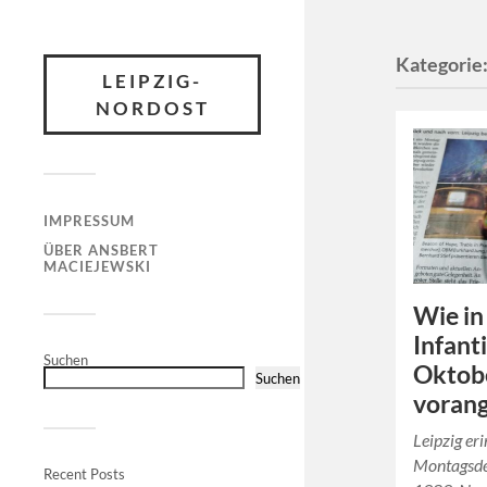
Kategorie
LEIPZIG-
NORDOST
IMPRESSUM
ÜBER ANSBERT
MACIEJEWSKI
Wie in
Infanti
Suchen
Oktob
Suchen
vorang
Leipzig er
Montagsde
Recent Posts