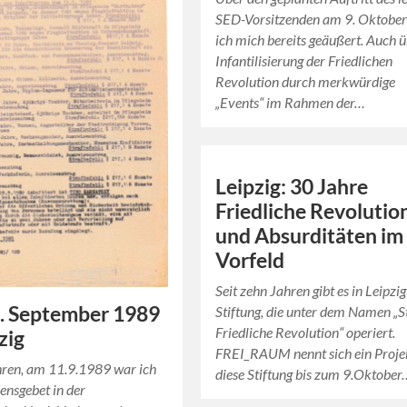
SED-Vorsitzenden am 9. Oktober
ich mich bereits geäußert. Auch ü
Infantilisierung der Friedlichen
Revolution durch merkwürdige
„Events“ im Rahmen der…
Leipzig: 30 Jahre
Friedliche Revolutio
und Absurditäten im
Vorfeld
Seit zehn Jahren gibt es in Leipzig
. September 1989
Stiftung, die unter dem Namen „S
Friedliche Revolution“ operiert.
zig
FREI_RAUM nennt sich ein Projek
hren, am 11.9.1989 war ich
diese Stiftung bis zum 9.Oktober
ensgebet in der