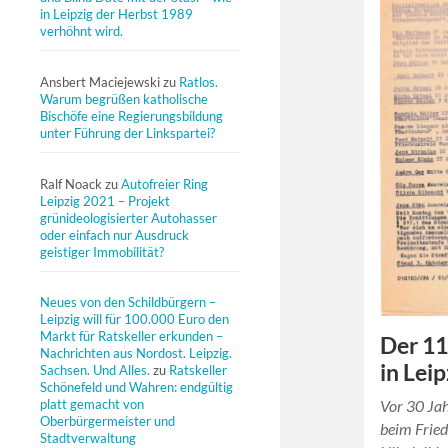
in Leipzig der Herbst 1989
verhöhnt wird.
Ansbert Maciejewski
zu
Ratlos.
Warum begrüßen katholische
Bischöfe eine Regierungsbildung
unter Führung der Linkspartei?
Ralf Noack
zu
Autofreier Ring
Leipzig 2021 – Projekt
grünideologisierter Autohasser
oder einfach nur Ausdruck
geistiger Immobilität?
Neues von den Schildbürgern –
Leipzig will für 100.000 Euro den
Markt für Ratskeller erkunden –
Der 11
Nachrichten aus Nordost. Leipzig.
in Leip
Sachsen. Und Alles.
zu
Ratskeller
Schönefeld und Wahren: endgültig
Vor 30 Ja
platt gemacht von
Oberbürgermeister und
beim Fried
Stadtverwaltung