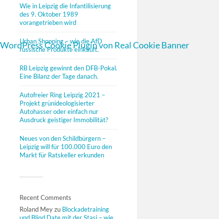
Wie in Leipzig die Infantilisierung
des 9. Oktober 1989
vorangetrieben wird
Urban Shopping – wie die AfD
WordPress Cookie Plugin von Real Cookie Banner
russische Produkte einkauft.
RB Leipzig gewinnt den DFB-Pokal.
Eine Bilanz der Tage danach.
Autofreier Ring Leipzig 2021 –
Projekt grünideologisierter
Autohasser oder einfach nur
Ausdruck geistiger Immobilität?
Neues von den Schildbürgern –
Leipzig will für 100.000 Euro den
Markt für Ratskeller erkunden
Recent Comments
Roland Mey
zu
Blockadetraining
und Blind Date mit der Stasi – wie