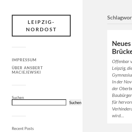
Schlagwor
LEIPZIG-
NORDOST
Neues
Brücke
IMPRESSUM
Offenbar v
Leipzig, d
ÜBER ANSBERT
MACIEJEWSKI
Gymnasium
In der No
der Oberb
Baubürger
Suchen
für hervo
Suchen
Verhinderu
wird…
Recent Posts