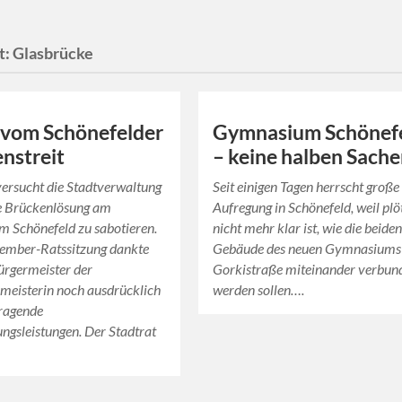
t:
Glasbrücke
 vom Schönefelder
Gymnasium Schönef
nstreit
– keine halben Sach
ersucht die Stadtverwaltung
Seit einigen Tagen herrscht große
ie Brückenlösung am
Aufregung in Schönefeld, weil plö
 Schönefeld zu sabotieren.
nicht mehr klar ist, wie die beide
vember-Ratssitzung dankte
Gebäude des neuen Gymnasiums 
ürgermeister der
Gorkistraße miteinander verbun
meisterin noch ausdrücklich
werden sollen….
rragende
ngsleistungen. Der Stadtrat