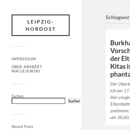
Schlagwor
LEIPZIG-
NORDOST
Burkh
Vorsch
der El
IMPRESSUM
Kitas 
ÜBER ANSBERT
MACIEJEWSKI
phanta
Der Oberb
ich am 17.
Suchen
ihm vorge
Suchen
Elternbeit
zustimme. 
um 10,60
Recent Posts