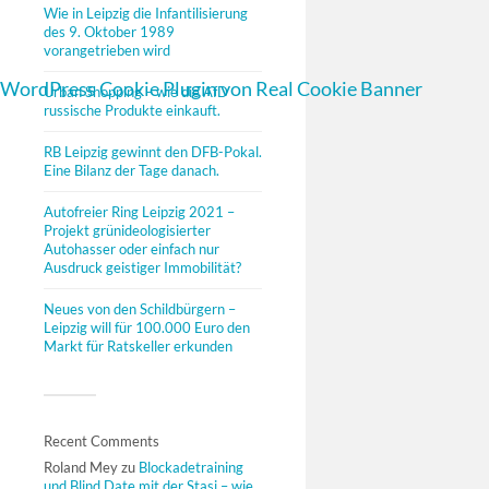
Wie in Leipzig die Infantilisierung
des 9. Oktober 1989
vorangetrieben wird
WordPress Cookie Plugin von Real Cookie Banner
Urban Shopping – wie die AfD
russische Produkte einkauft.
RB Leipzig gewinnt den DFB-Pokal.
Eine Bilanz der Tage danach.
Autofreier Ring Leipzig 2021 –
Projekt grünideologisierter
Autohasser oder einfach nur
Ausdruck geistiger Immobilität?
Neues von den Schildbürgern –
Leipzig will für 100.000 Euro den
Markt für Ratskeller erkunden
Recent Comments
Roland Mey
zu
Blockadetraining
und Blind Date mit der Stasi – wie