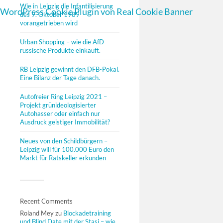
Wie in Leipzig die Infantilisierung
WordPress Cookie Plugin von Real Cookie Banner
des 9. Oktober 1989
vorangetrieben wird
Urban Shopping – wie die AfD
russische Produkte einkauft.
RB Leipzig gewinnt den DFB-Pokal.
Eine Bilanz der Tage danach.
Autofreier Ring Leipzig 2021 –
Projekt grünideologisierter
Autohasser oder einfach nur
Ausdruck geistiger Immobilität?
Neues von den Schildbürgern –
Leipzig will für 100.000 Euro den
Markt für Ratskeller erkunden
Recent Comments
Roland Mey
zu
Blockadetraining
und Blind Date mit der Stasi – wie