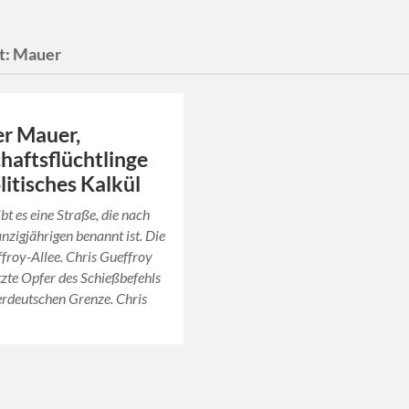
t:
Mauer
er Mauer,
haftsflüchtlinge
litisches Kalkül
ibt es eine Straße, die nach
zigjährigen benannt ist. Die
froy-Allee. Chris Gueffroy
tzte Opfer des Schießbefehls
erdeutschen Grenze. Chris
…