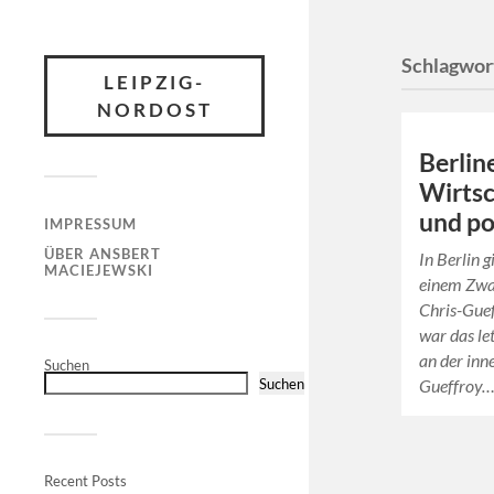
Schlagwor
LEIPZIG-
NORDOST
Berlin
Wirtsc
und po
IMPRESSUM
ÜBER ANSBERT
In Berlin g
MACIEJEWSKI
einem Zwan
Chris-Guef
war das le
an der inn
Suchen
Suchen
Gueffroy
Recent Posts