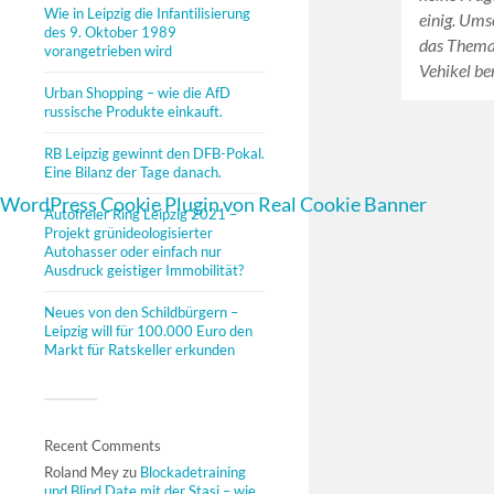
Wie in Leipzig die Infantilisierung
einig. Umso
des 9. Oktober 1989
das Thema 
vorangetrieben wird
Vehikel be
Urban Shopping – wie die AfD
russische Produkte einkauft.
RB Leipzig gewinnt den DFB-Pokal.
Eine Bilanz der Tage danach.
WordPress Cookie Plugin von Real Cookie Banner
Autofreier Ring Leipzig 2021 –
Projekt grünideologisierter
Autohasser oder einfach nur
Ausdruck geistiger Immobilität?
Neues von den Schildbürgern –
Leipzig will für 100.000 Euro den
Markt für Ratskeller erkunden
Recent Comments
Roland Mey
zu
Blockadetraining
und Blind Date mit der Stasi – wie