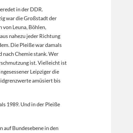
eredet in der DDR.
ig war die Großstadt der
 von Leuna, Böhlen,
 aus nahezu jeder Richtung
em. Die Pleiße war damals
nd nach Chemie stank. Wer
schmutzung ist. Vielleicht ist
ingesessener Leipziger die
xidgrenzwerte amüsiert bis
 als 1989. Und in der Pleiße
en auf Bundesebene in den