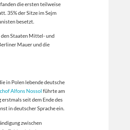
fanden die ersten teilweise
tt. 35% der Sitze im Sejm
nisten besetzt.
den Staaten Mittel- und
Berliner Mauer und die
ie in Polen lebende deutsche
chof Alfons Nossol
führte am
g erstmals seit dem Ende des
nst in deutscher Sprache ein.
tändigung zwischen