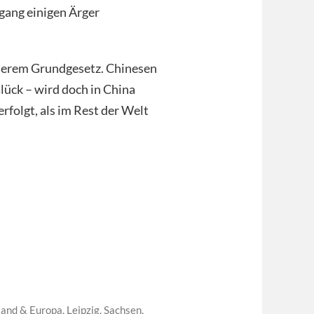
gang einigen Ärger
unserem Grundgesetz. Chinesen
ück – wird doch in China
rfolgt, als im Rest der Welt
land & Europa
,
Leipzig
,
Sachsen
,