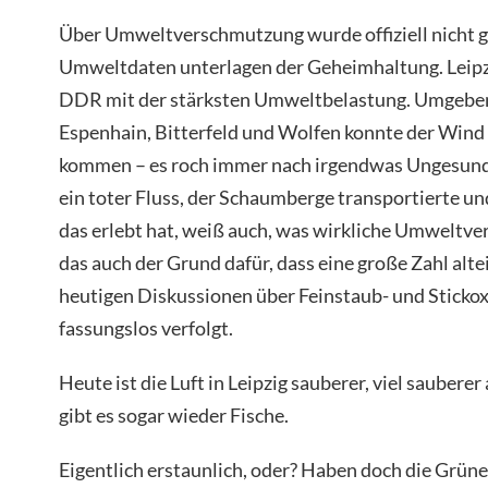
Über Umweltverschmutzung wurde offiziell nicht g
Umweltdaten unterlagen der Geheimhaltung. Leipz
DDR mit der stärksten Umweltbelastung. Umgeben
Espenhain, Bitterfeld und Wolfen konnte der Wind
kommen – es roch immer nach irgendwas Ungesund
ein toter Fluss, der Schaumberge transportierte u
das erlebt hat, weiß auch, was wirkliche Umweltver
das auch der Grund dafür, dass eine große Zahl alte
heutigen Diskussionen über Feinstaub- und Sticko
fassungslos verfolgt.
Heute ist die Luft in Leipzig sauberer, viel sauberer
gibt es sogar wieder Fische.
Eigentlich erstaunlich, oder? Haben doch die Grün