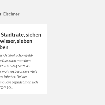
t:
Elschner
 Stadträte, sieben
wisser, sieben
ben.
er Ortsteil Schönefeld-
rf, so kann man dem
rt 2015 auf Seite 45
, wohnen besonders viele
ss-Inhaber. Bei der
enquote befindet man sich
 TOP 10…