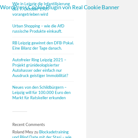
Wie in Leipzig die Infantilisierung
WordPress Cookie Plugin von Real Cookie Banner
des 9. Oktober 1989
vorangetrieben wird
Urban Shopping – wie die AfD
russische Produkte einkauft.
RB Leipzig gewinnt den DFB-Pokal.
Eine Bilanz der Tage danach.
Autofreier Ring Leipzig 2021 –
Projekt grünideologisierter
Autohasser oder einfach nur
Ausdruck geistiger Immobilität?
Neues von den Schildbürgern –
Leipzig will für 100.000 Euro den
Markt für Ratskeller erkunden
Recent Comments
Roland Mey
zu
Blockadetraining
und Blind Date mit der Stasi – wie