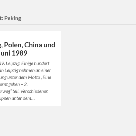
t:
Peking
g, Polen, China und
 Juni 1989
89. Leipzig. Einige hundert
n Leipzig nehmen an einer
ung unter dem Motto „Eine
ernt gehen – 2.
erweg“ teil. Verschiedenen
uppen unter dem…