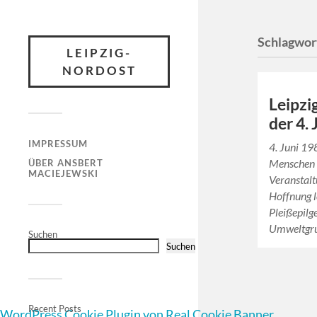
Schlagwor
LEIPZIG-
NORDOST
Leipzi
der 4.
IMPRESSUM
4. Juni 19
Menschen i
ÜBER ANSBERT
MACIEJEWSKI
Veranstalt
Hoffnung l
Pleißepilg
Umweltgr
Suchen
Suchen
Recent Posts
WordPress Cookie Plugin von Real Cookie Banner