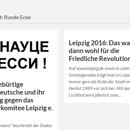
t:
Runde Ecke
Leipzig 2016: Das wa
dann wohl für die
Friedliche Revoluti
Auf www.leipzig.de sowie in zahl
Sonntagsreden trägt man in Leipz
immer gern die Rolle der Stadt i
ebürtige
Herbst 1989 vor sich her. Mit d
utsche und ihr
Lichtfest wird jährlich zum…
g gegen das
komitee Leipzig e.
rwessi“ beschreibt der Duden