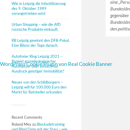
eine „Perso
Wie in Leipzig die Infantilisierung
Bundeslän
des 9. Oktober 1989
vorangetrieben wird
gegenüber
Bundesländ
Urban Shopping – wie die AfD
den politi
russische Produkte einkauft.
RB Leipzig gewinnt den DFB-Pokal.
Eine Bilanz der Tage danach.
Autofreier Ring Leipzig 2021 –
Projekt grünideologisierter
WordPress Cookie Plugin von Real Cookie Banner
Autohasser oder einfach nur
Ausdruck geistiger Immobilität?
Neues von den Schildbürgern –
Leipzig will für 100.000 Euro den
Markt für Ratskeller erkunden
Recent Comments
Roland Mey
zu
Blockadetraining
und Blind Date mit der Stasi – wie