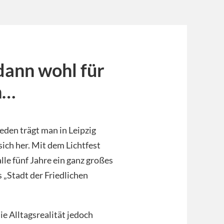
dann wohl für
n…
eden trägt man in Leipzig
sich her. Mit dem Lichtfest
lle fünf Jahre ein ganz großes
s „Stadt der Friedlichen
e Alltagsrealität jedoch