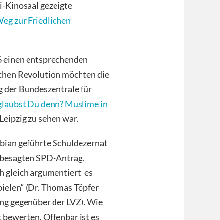
si-Kinosaal gezeigte
Weg zur Friedlichen
16 einen entsprechenden
lichen Revolution möchten die
g der Bundeszentrale für
glaubst Du denn? Muslime in
Leipzig zu sehen war.
abian geführte Schuldezernat
besagten SPD-Antrag.
 gleich argumentiert, es
ielen“ (Dr. Thomas Töpfer
ng gegenüber der LVZ). Wie
t bewerten. Offenbar ist es