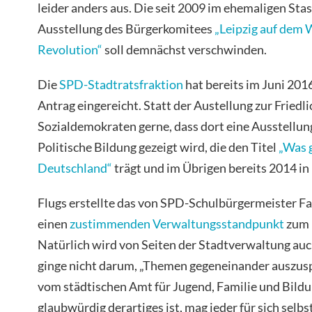
leider anders aus. Die seit 2009 im ehemaligen Sta
Ausstellung des Bürgerkomitees
„Leipzig auf dem 
Revolution“
soll demnächst verschwinden.
Die
SPD-Stadtratsfraktion
hat bereits im Juni 20
Antrag eingereicht. Statt der Austellung zur Fried
Sozialdemokraten gerne, dass dort eine Ausstellun
Politische Bildung gezeigt wird, die den Titel
„Was 
Deutschland“
trägt und im Übrigen bereits 2014 in 
Flugs erstellte das von SPD-Schulbürgermeister F
einen
zustimmenden Verwaltungsstandpunkt
zum 
Natürlich wird von Seiten der Stadtverwaltung auch
ginge nicht darum, „Themen gegeneinander auszusp
vom städtischen Amt für Jugend, Familie und Bildu
glaubwürdig derartiges ist, mag jeder für sich selbs