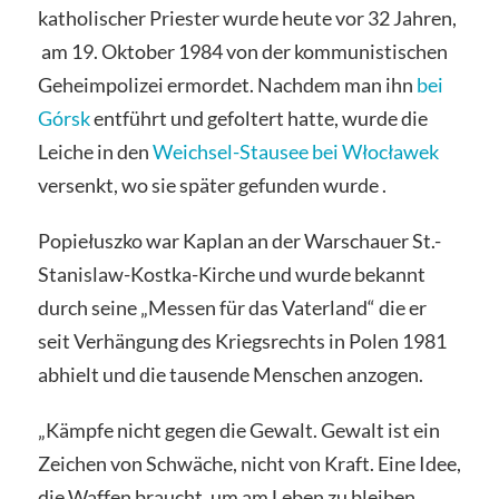
katholischer Priester wurde heute vor 32 Jahren,
am 19. Oktober 1984 von der kommunistischen
Geheimpolizei ermordet. Nachdem man ihn
bei
Górsk
entführt und gefoltert hatte, wurde die
Leiche in den
Weichsel-Stausee bei Włocławek
versenkt, wo sie später gefunden wurde .
Popiełuszko war Kaplan an der Warschauer St.-
Stanislaw-Kostka-Kirche und wurde bekannt
durch seine „Messen für das Vaterland“ die er
seit Verhängung des Kriegsrechts in Polen 1981
abhielt und die tausende Menschen anzogen.
„Kämpfe nicht gegen die Gewalt. Gewalt ist ein
Zeichen von Schwäche, nicht von Kraft. Eine Idee,
die Waffen braucht, um am Leben zu bleiben,