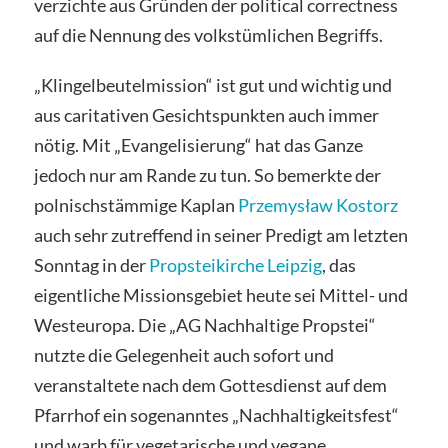
verzichte aus Gründen der political correctness
auf die Nennung des volkstümlichen Begriffs.
„Klingelbeutelmission“ ist gut und wichtig und
aus caritativen Gesichtspunkten auch immer
nötig. Mit „Evangelisierung“ hat das Ganze
jedoch nur am Rande zu tun. So bemerkte der
polnischstämmige Kaplan
Przemysław Kostorz
auch sehr zutreffend in seiner Predigt am letzten
Sonntag in der
Propsteikirche Leipzig
, das
eigentliche Missionsgebiet heute sei Mittel- und
Westeuropa. Die „AG Nachhaltige Propstei“
nutzte die Gelegenheit auch sofort und
veranstaltete nach dem Gottesdienst auf dem
Pfarrhof ein sogenanntes „Nachhaltigkeitsfest“
und warb für vegetarische und vegane