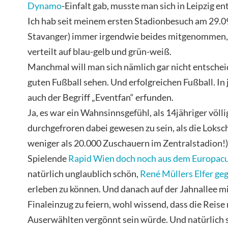
Dynamo
-Einfalt gab, musste man sich in Leipzig e
Ich hab seit meinem ersten Stadionbesuch am 29.0
Stavanger) immer irgendwie beides mitgenommen, 
verteilt auf blau-gelb und grün-weiß.
Manchmal will man sich nämlich gar nicht entschei
guten Fußball sehen. Und erfolgreichen Fußball. In 
auch der Begriff „Eventfan“ erfunden.
Ja, es war ein Wahnsinnsgefühl, als 14jähriger völl
durchgefroren dabei gewesen zu sein, als die Loksc
weniger als 20.000 Zuschauern im Zentralstadion!)
Spielende
Rapid Wien doch noch aus dem Europac
natürlich unglaublich schön,
René Müllers Elfer ge
erleben zu können. Und danach auf der Jahnallee mi
Finaleinzug zu feiern, wohl wissend, dass die Reise
Auserwählten vergönnt sein würde. Und natürlich s