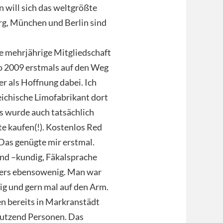
 will sich das weltgrößte
rg, München und Berlin sind
e mehrjährige Mitgliedschaft
so 2009 erstmals auf den Weg
r als Hoffnung dabei. Ich
eichische Limofabrikant dort
Es wurde auch tatsächlich
te kaufen(!). Kostenlos Red
 Das genügte mir erstmal.
nd –kundig, Fäkalsprache
ers ebensowenig. Man war
tig und gern mal auf den Arm.
en bereits in Markranstädt
Dutzend Personen. Das