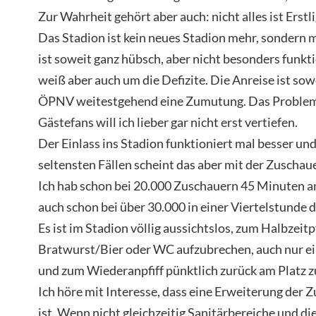
Zur Wahrheit gehört aber auch: nicht alles ist Erstlig
Das Stadion ist kein neues Stadion mehr, sondern mi
ist soweit ganz hübsch, aber nicht besonders funktio
weiß aber auch um die Defizite. Die Anreise ist so
ÖPNV weitestgehend eine Zumutung. Das Problem 
Gästefans will ich lieber gar nicht erst vertiefen.
Der Einlass ins Stadion funktioniert mal besser und
seltensten Fällen scheint das aber mit der Zusch
Ich hab schon bei 20.000 Zuschauern 45 Minuten am
auch schon bei über 30.000 in einer Viertelstunde 
Es ist im Stadion völlig aussichtslos, zum Halbzeitp
Bratwurst/Bier oder WC aufzubrechen, auch nur ei
und zum Wiederanpfiff pünktlich zurück am Platz zu
Ich höre mit Interesse, dass eine Erweiterung der 
ist. Wenn nicht gleichzeitig Sanitärbereiche und d