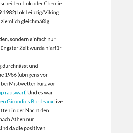
ntscheiden. Lok oder Chemie.
9.1982(Lok Leipzig/Viking
ziemlich gleichmäßig
den, sondern einfach nur
jüngster Zeit wurde hierfür
ig durchnässt und
he 1986 (übrigens vor
 bei Mistwetter kurz vor
up rauswarf
. Und es war
gen Girondins Bordeaux
live
tten in der Nacht den
 nach Athen nur
ind da die positiven