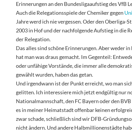
Erinnerungen an den Bundesligaaufstieg des VfB Le
Auch die Relegationsspiele der Chemiker gegen
Uni
Jahre werd ich nie vergessen. Oder den Oberliga-St
2003 in Hof und der nachfolgende Aufstieg in die 
der Relegation.
Das alles sind schöne Erinnerungen. Aber weder in
hat man was draus gemacht. Im Gegenteil: Entweder
oder unfähige Vorstände, die immer alle demokrati
gewählt wurden, haben das getan.
Und irgendwann ist der Punkt erreicht, wo man sich 
gelitten. Ich interessiere mich jetzt endgültig nur n
Nationalmannschaft, den FC Bayern oder den BVB u
es in meiner Heimatstadt offenbar keinen erfolgreic
zwar schade, schließlich sind wir DFB-Gründungso
nicht ändern. Und andere Halbmillionenstädte hab