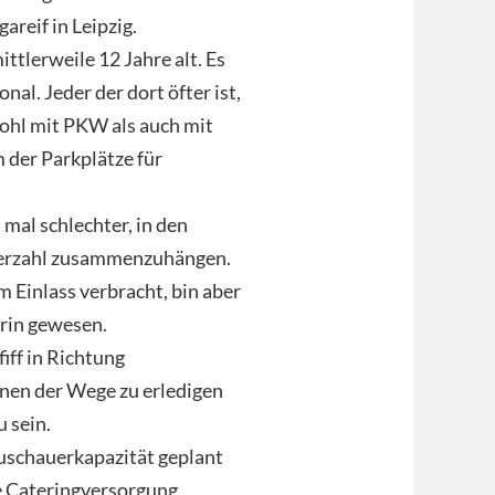
areif in Leipzig.
ttlerweile 12 Jahre alt. Es
nal. Jeder der dort öfter ist,
wohl mit PKW als auch mit
der Parkplätze für
 mal schlechter, in den
auerzahl zusammenzuhängen.
 Einlass verbracht, bin aber
drin gewesen.
fiff in Richtung
nen der Wege zu erledigen
 sein.
Zuschauerkapazität geplant
ie Cateringversorgung