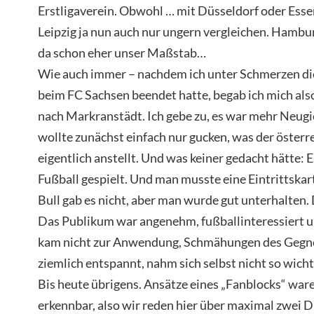
Erstligaverein. Obwohl … mit Düsseldorf oder Essen
Leipzig ja nun auch nur ungern vergleichen. Hambu
da schon eher unser Maßstab…
Wie auch immer – nachdem ich unter Schmerzen di
beim FC Sachsen beendet hatte, begab ich mich al
nach Markranstädt. Ich gebe zu, es war mehr Neugie
wollte zunächst einfach nur gucken, was der österr
eigentlich anstellt. Und was keiner gedacht hätte: 
Fußball gespielt. Und man musste eine Eintrittskar
Bull gab es nicht, aber man wurde gut unterhalten.
Das Publikum war angenehm, fußballinteressiert u
kam nicht zur Anwendung, Schmähungen des Gegn
ziemlich entspannt, nahm sich selbst nicht so wich
Bis heute übrigens. Ansätze eines „Fanblocks“ war
erkennbar, also wir reden hier über maximal zwei 