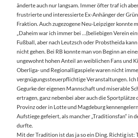
änderte auch nur langsam. Immer öfter traf ich abe
frustrierte und interessierte Ex-Anhänger der Gr
Fraktion. Auch zugezogene Neu-Leipziger konnte ma
„Daheim war ich immer bei …(beliebigen Verein eins
Fußball, aber nach Leutzsch oder Probstheida kann
nicht gehen. Bei RB konnte man von Beginn an einen
ungewohnt hohen Anteil an weiblichen Fans und Ki
Oberliga- und Regionalligaspiele waren nicht imme
vergnügungssteuerpflichtige Veranstaltungen. Ich
Gegurke der eigenen Mannschaft und miserable Sch
ertragen, ganz nebenbei aber auch die Sportplätze 
Provinz oder in Lotte und Magdeburg kennengelernt
Aufstiege gefeiert, als mancher „Traditionsfan“ in 
durfte.
Mit der Tradition ist das ja so ein Ding. Richtig ist