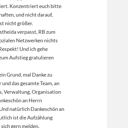
liert. Konzentriert euch bitte
aften, und nicht darauf,
t nicht größer.
bstheida verpasst, RB zum
 sozialen Netzwerken nichts
 Respekt! Und ich gehe
zum Aufstieg gratulieren
 ein Grund, mal Danke zu
r und das gesamte Team, an
hs, Verwaltung, Organisation
ankeschön an Herrn
, Und natürlich Dankeschön an
utlich ist die Aufzählung
 sich gern melden.