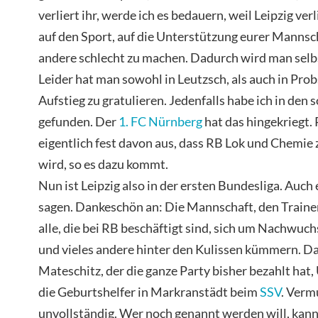
verliert ihr, werde ich es bedauern, weil Leipzig ver
auf den Sport, auf die Unterstützung eurer Mannsch
andere schlecht zu machen. Dadurch wird man selbs
Leider hat man sowohl in Leutzsch, als auch in Pro
Aufstieg zu gratulieren. Jedenfalls habe ich in den
gefunden. Der
1. FC Nürnberg
hat das hingekriegt.
eigentlich fest davon aus, dass RB Lok und Chemie 
wird, so es dazu kommt.
Nun ist Leipzig also in der ersten Bundesliga. Auch
sagen. Dankeschön an: Die Mannschaft, den Traine
alle, die bei RB beschäftigt sind, sich um Nachwuc
und vieles andere hinter den Kulissen kümmern. D
Mateschitz, der die ganze Party bisher bezahlt hat
die Geburtshelfer in Markranstädt beim
SSV
. Verm
unvollständig. Wer noch genannt werden will, kann