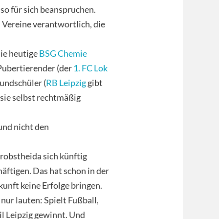
 so für sich beanspruchen.
l Vereine verantwortlich, die
die heutige
BSG Chemie
Pubertierender (der
1. FC Lok
undschüler (
RB Leipzig
gibt
 sie selbst rechtmäßig
und nicht den
robstheida sich künftig
äftigen. Das hat schon in der
unft keine Erfolge bringen.
ur lauten: Spielt Fußball,
il Leipzig gewinnt. Und